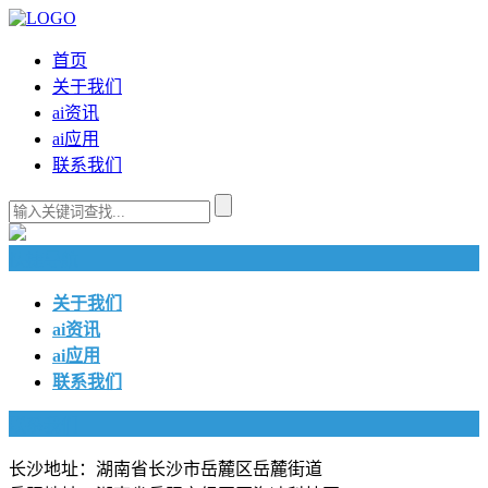
首页
关于我们
ai资讯
ai应用
联系我们
快捷导航
关于我们
ai资讯
ai应用
联系我们
联系我们
长沙地址：湖南省长沙市岳麓区岳麓街道