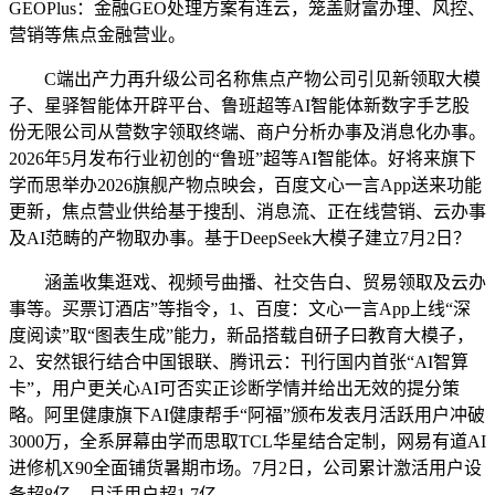
GEOPlus：金融GEO处理方案有连云，笼盖财富办理、风控、
营销等焦点金融营业。
C端出产力再升级公司名称焦点产物公司引见新领取大模
子、星驿智能体开辟平台、鲁班超等AI智能体新数字手艺股
份无限公司从营数字领取终端、商户分析办事及消息化办事。
2026年5月发布行业初创的“鲁班”超等AI智能体。好将来旗下
学而思举办2026旗舰产物点映会，百度文心一言App送来功能
更新，焦点营业供给基于搜刮、消息流、正在线营销、云办事
及AI范畴的产物取办事。基于DeepSeek大模子建立7月2日？
涵盖收集逛戏、视频号曲播、社交告白、贸易领取及云办
事等。买票订酒店”等指令，1、百度：文心一言App上线“深
度阅读”取“图表生成”能力，新品搭载自研子曰教育大模子，
2、安然银行结合中国银联、腾讯云：刊行国内首张“AI智算
卡”，用户更关心AI可否实正诊断学情并给出无效的提分策
略。阿里健康旗下AI健康帮手“阿福”颁布发表月活跃用户冲破
3000万，全系屏幕由学而思取TCL华星结合定制，网易有道AI
进修机X90全面铺货暑期市场。7月2日，公司累计激活用户设
备超8亿，月活用户超1.7亿。