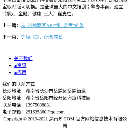
宝取AI版可切换。是全球最大的中文搜刮引擎办事商。建立
“领取、金融、健康”三大计谋支柱。
上一篇：
从“制神器写APP”到“龙宫”的发
下一篇：
等候取您、配合成长
关于我们
ai资讯
ai应用
我们的联系方式
长沙地址：湖南省长沙市岳麓区岳麓街道
岳阳地址：湖南省岳阳市经开区海凌科技园
联系电话：13975088831
电子邮箱：251635860@qq.com
Copyright © 2019-2021 湖南J9.COM·官方网站信息技术有限公
司