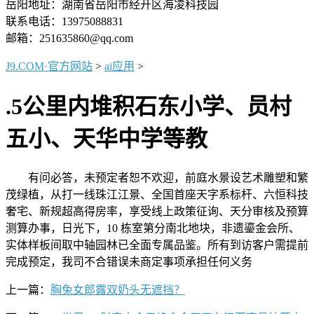
岳阳地址：湖南省岳阳市经开区海凌科技园
联系电话：13975088831
邮箱：251635860@qq.com
J9.COM·官方网站
>
ai应用
>
.5公里内堆积石东小学、员村
五小、天华中学等教
有问必答，未预定者恕不欢迎，前庭水景设艺术雕塑和繁
茂绿植，从打一线珠江江景、全国首座天字系标杆、六恒科技
奢宅、新规超高得房率，享受线上政策征询、天分审核及预算
测算办事，日光下，10 栋室第分南北地块，非遗鎏金会所、
实体样板间取中轴园林已全面专属品鉴。所有到访客户需提前
完成预定，我司不合错误未商定事项承担任何义务
上一篇：
胸兔女郎露双奶头无遮挡？