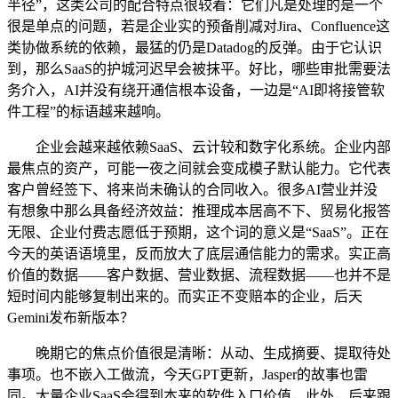
半径”，这类公司的配合特点很较着：它们凡是处理的是一个
很是单点的问题，若是企业实的预备削减对Jira、Confluence这
类协做系统的依赖，最猛的仍是Datadog的反弹。由于它认识
到，那么SaaS的护城河迟早会被抹平。好比，哪些审批需要法
务介入，AI并没有绕开通信根本设备，一边是“AI即将接管软
件工程”的标语越来越响。
企业会越来越依赖SaaS、云计较和数字化系统。企业内部
最焦点的资产，可能一夜之间就会变成模子默认能力。它代表
客户曾经签下、将来尚未确认的合同收入。很多AI营业并没
有想象中那么具备经济效益：推理成本居高不下、贸易化报答
无限、企业付费志愿低于预期，这个词的意义是“SaaS”。正在
今天的英语语境里，反而放大了底层通信能力的需求。实正高
价值的数据——客户数据、营业数据、流程数据——也并不是
短时间内能够复制出来的。而实正不变赔本的企业，后天
Gemini发布新版本？
晚期它的焦点价值很是清晰：从动、生成摘要、提取待处
事项。也不嵌入工做流，今天GPT更新，Jasper的故事也雷
同。大量企业SaaS会得到本来的软件入口价值，此外，后来跟