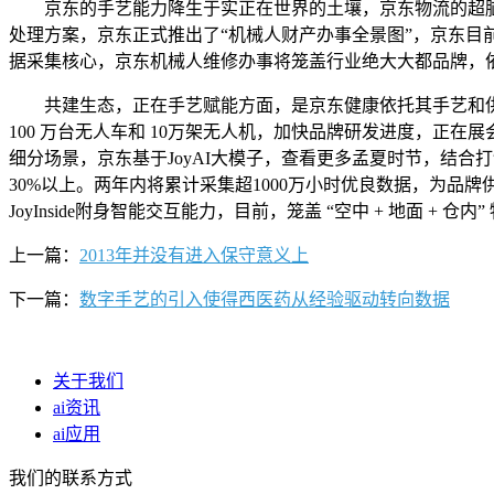
京东的手艺能力降生于实正在世界的土壤，京东物流的超脑大
处理方案，京东正式推出了“机械人财产办事全景图”，京东目
据采集核心，京东机械人维修办事将笼盖行业绝大大都品牌，依托Jo
共建生态，正在手艺赋能方面，是京东健康依托其手艺和供应链
100 万台无人车和 10万架无人机，加快品牌研发进度，正
细分场景，京东基于JoyAI大模子，查看更多孟夏时节，结
30%以上。两年内将累计采集超1000万小时优良数据，为品
JoyInside附身智能交互能力，目前，笼盖 “空中 + 地面
上一篇：
2013年并没有进入保守意义上
下一篇：
数字手艺的引入使得西医药从经验驱动转向数据
关于我们
ai资讯
ai应用
我们的联系方式