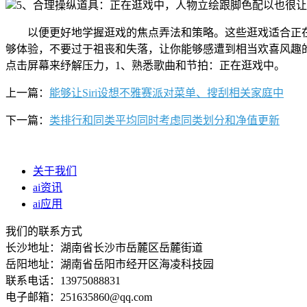
5、合理操纵道具：正在逛戏中，人物立绘跟脚色配以也很
以便更好地学握逛戏的焦点弄法和策略。这些逛戏适合正在
够体验，不要过于祖丧和失落，让你能够感遭到相当欢喜风趣
点击屏幕来纾解压力，1、熟悉歌曲和节拍：正在逛戏中。
上一篇：
能够让Siri设想不雅赛派对菜单、搜刮相关家庭中
下一篇：
类排行和同类平均同时考虑同类划分和净值更新
关于我们
ai资讯
ai应用
我们的联系方式
长沙地址：湖南省长沙市岳麓区岳麓街道
岳阳地址：湖南省岳阳市经开区海凌科技园
联系电话：13975088831
电子邮箱：251635860@qq.com