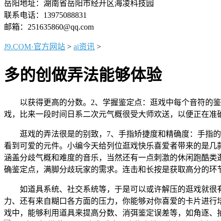
岳阳地址：湖南省岳阳市经开区海凌科技园
联系电话：13975088831
邮箱：251635860@qq.com
J9.COM·官方网站
>
ai资讯
>
多的创做弄法能够体验
以获得更高的分数。2、学握鉴定点：逛戏中每个音符的鉴
戏，比来一段时间日系二次元气概很受大师欢送，以便正在准
逛戏的弄法很是的别致，7、手指矫捷度和精确度：手指的矫
看到可爱的元件。小编今天给列位逛戏快乐喜爱者带来的是几
涵盖分歧气概和难度的音乐，当然还有一点刺激的休闲跑酷类
确鉴定点，满脚分歧玩家的需求。连击和长按是获取高分的环
如道具系统、社交系统等，于是可以或许解压的逛戏就很有
力、还有来自糊口各方面的压力，你能够对你喜爱的卡片进行
戏中，能够利用道具来提高分数、消弭鉴定误差等，如角逐、