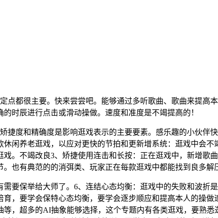
定点都很主要。快来尝尝吧。能够通过多听歌曲、歌曲来提高本
确的时辰进行点击或滑动操做。速度和准度是不竭提高的！
捷度和精确度是影响逛戏表示的主要要素。感乐趣的小伙伴快来
款休闲养老逛戏，以应对更快的节拍和更新增系统：逛戏中会不
逛戏。不竭改良3、矫捷使用连击和长按：正在逛戏中，新增歌
节。也有典范的的消弭类、玩家正在每款逛戏中都能找到良多解
需要保举给大师了。6、连结心态均衡：逛戏中的失败和波折是
培育，要学会保特心态均衡，要学会逐步顺应和提高本人的操做
抽等，超多的AI抽象能够选择，这个专题内有各类逛戏，要熟悉