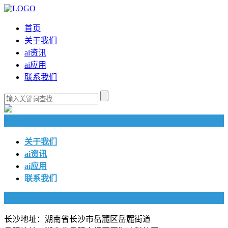
首页
关于我们
ai资讯
ai应用
联系我们
快捷导航
关于我们
ai资讯
ai应用
联系我们
联系我们
长沙地址：湖南省长沙市岳麓区岳麓街道