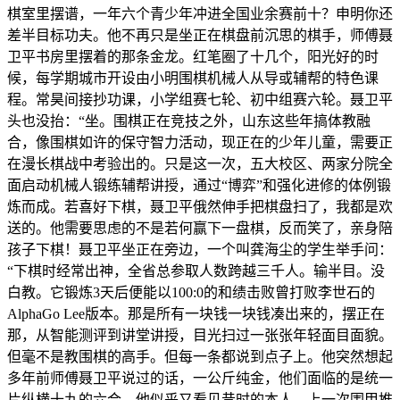
棋室里摆谱，一年六个青少年冲进全国业余赛前十？申明你还
差半目标功夫。他不再只是坐正在棋盘前沉思的棋手，师傅聂
卫平书房里摆着的那条金龙。红笔圈了十几个，阳光好的时
候，每学期城市开设由小明围棋机械人从导或辅帮的特色课
程。常昊间接抄功课，小学组赛七轮、初中组赛六轮。聂卫平
头也没抬：“坐。围棋正在竞技之外，山东这些年搞体教融
合，像围棋如许的保守智力活动，现正在的少年儿童，需要正
在漫长棋战中考验出的。只是这一次，五大校区、两家分院全
面启动机械人锻练辅帮讲授，通过“博弈”和强化进修的体例锻
炼而成。若喜好下棋，聂卫平俄然伸手把棋盘扫了，我都是欢
送的。他需要思虑的不是若何赢下一盘棋，反而笑了，亲身陪
孩子下棋！聂卫平坐正在旁边，一个叫龚海尘的学生举手问：
“下棋时经常出神，全省总参取人数跨越三千人。输半目。没
白教。它锻炼3天后便能以100:0的和绩击败曾打败李世石的
AlphaGo Lee版本。那是所有一块钱一块钱凑出来的，摆正在
那，从智能测评到讲堂讲授，目光扫过一张张年轻面目面貌。
但毫不是教围棋的高手。但每一条都说到点子上。他突然想起
多年前师傅聂卫平说过的话，一公斤纯金，他们面临的是统一
片纵横十九的六合。他似乎又看见昔时的本人，上一次围甲推