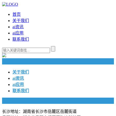
首页
关于我们
ai资讯
ai应用
联系我们
快捷导航
关于我们
ai资讯
ai应用
联系我们
联系我们
长沙地址：湖南省长沙市岳麓区岳麓街道