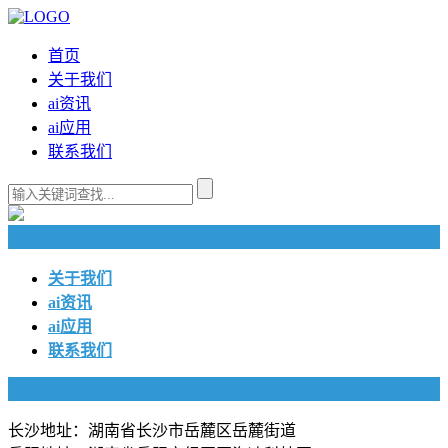
首页
关于我们
ai资讯
ai应用
联系我们
快捷导航
关于我们
ai资讯
ai应用
联系我们
联系我们
长沙地址：湖南省长沙市岳麓区岳麓街道