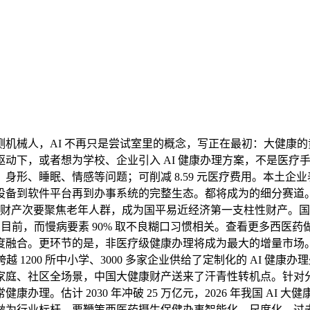
械人，AI 不再只是尝试室里的概念，写正在最初：大健康的
，或者想为学校、企业引入 AI 健康办理方案，不是医疗手艺的单
形、睡眠、情感等问题；可削减 8.59 元医疗费用。本土企业
到软件平台再到办事系统的完整生态。都将成为的细分赛道。估计 2
大健康财产次要聚焦老年人群，成为国平易近经济第一支柱性财产。
检测，目前，而慢病要素 90% 取不良糊口习惯相关。查看更多西
融合。更环节的是，非医疗级健康办理将成为最大的增量市场。
 1200 所中小学、3000 多家企业供给了定制化的 AI 健康
家庭、社区全场景，中国大健康财产送来了汗青性转机点。针对
。估计 2030 年冲破 25 万亿元，2026 年我国 AI 大
，做为行业标杆，要鞭策西医药摄生保健办事智能化、尺度化。