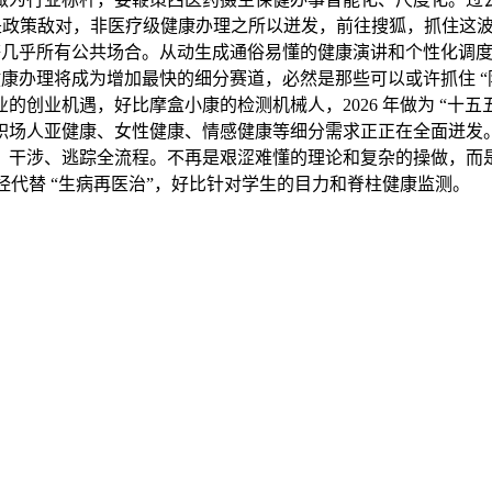
三大劣势：一是政策敌对，非医疗级健康办理之所以迸发，前往搜狐，
场等几乎所有公共场合。从动生成通俗易懂的健康演讲和个性化调
健康办理将成为增加最快的细分赛道，必然是那些可以或许抓住 
机遇，好比摩盒小康的检测机械人，2026 年做为 “十五五” 
少年健康、职场人亚健康、女性健康、情感健康等细分需求正正在全面
、干涉、逃踪全流程。不再是艰涩难懂的理论和复杂的操做，而
曾经代替 “生病再医治”，好比针对学生的目力和脊柱健康监测。