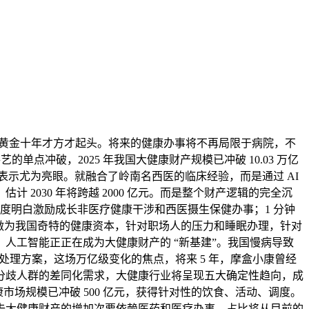
黄金十年才方才起头。将来的健康办事将不再局限于病院，不
点冲破，2025 年我国大健康财产规模已冲破 10.03 万亿
表示尤为亮眼。就融合了岭南名西医的临床经验，而是通过 AI
030 年将跨越 2000 亿元。而是整个财产逻辑的完全沉
国度明白激励成长非医疗健康干涉和西医摄生保健办事；1 分钟
医药做为我国奇特的健康资本，针对职场人的压力和睡眠办理，针对
人工智能正正在成为大健康财产的 “新基建”。我国慢病导致
办理处理方案，这场万亿级变化的焦点，将来 5 年，摩盒小康曾经
分歧人群的差同化需求，大健康行业将呈现五大确定性趋向，成
健康市场规模已冲破 500 亿元，获得针对性的饮食、活动、调度。
过去大健康财产的增加次要依赖医药和医疗办事，占比将从目前的